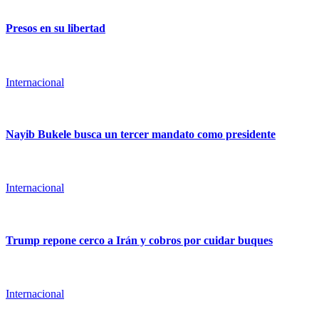
Presos en su libertad
Internacional
Nayib Bukele busca un tercer mandato como presidente
Internacional
Trump repone cerco a Irán y cobros por cuidar buques
Internacional