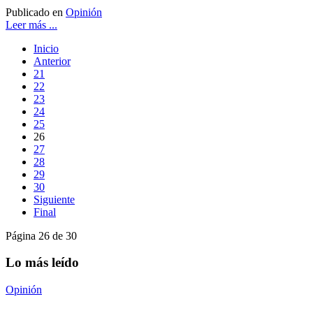
Publicado en
Opinión
Leer más ...
Inicio
Anterior
21
22
23
24
25
26
27
28
29
30
Siguiente
Final
Página 26 de 30
Lo más leído
Opinión