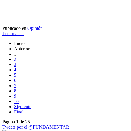
Publicado en
Opinión
Leer más ...
Inicio
Anterior
1
2
3
4
5
6
7
8
9
10
Siguiente
Final
Página 1 de 25
Tweets por el @FUNDAMENTAR.