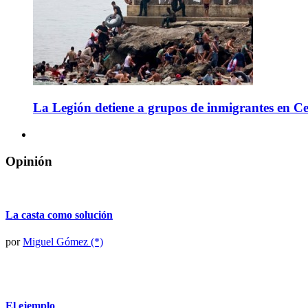
La Legión detiene a grupos de inmigrantes en C
Opinión
La casta como solución
por
Miguel Gómez (*)
El ejemplo