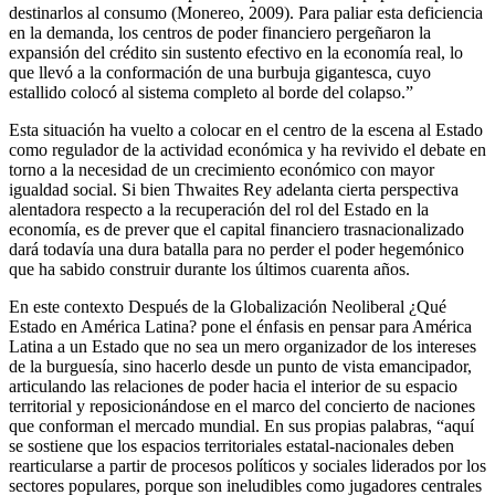
destinarlos al consumo (Monereo, 2009). Para paliar esta deficiencia
en la demanda, los centros de poder financiero pergeñaron la
expansión del crédito sin sustento efectivo en la economía real, lo
que llevó a la conformación de una burbuja gigantesca, cuyo
estallido colocó al sistema completo al borde del colapso.”
Esta situación ha vuelto a colocar en el centro de la escena al Estado
como regulador de la actividad económica y ha revivido el debate en
torno a la necesidad de un crecimiento económico con mayor
igualdad social. Si bien Thwaites Rey adelanta cierta perspectiva
alentadora respecto a la recuperación del rol del Estado en la
economía, es de prever que el capital financiero trasnacionalizado
dará todavía una dura batalla para no perder el poder hegemónico
que ha sabido construir durante los últimos cuarenta años.
En este contexto Después de la Globalización Neoliberal ¿Qué
Estado en América Latina? pone el énfasis en pensar para América
Latina a un Estado que no sea un mero organizador de los intereses
de la burguesía, sino hacerlo desde un punto de vista emancipador,
articulando las relaciones de poder hacia el interior de su espacio
territorial y reposicionándose en el marco del concierto de naciones
que conforman el mercado mundial. En sus propias palabras, “aquí
se sostiene que los espacios territoriales estatal-nacionales deben
rearticularse a partir de procesos políticos y sociales liderados por los
sectores populares, porque son ineludibles como jugadores centrales