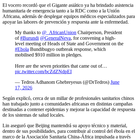
El vocero recordó que el Gigante asiático ya ha brindado asistencia
humanitaria de emergencia tanto a la RDC como a la Unión
Africana, además de desplegar equipos médicos especializados para
apoyar las labores de prevención y respuesta ante la enfermedad.
My thanks to
@_AfricanUnion
Chairperson, President
of
#Burundi
@GeneralNeva
, for convening a high-
level meeting of Heads of State and Government on the
#Ebola
Bundibugyo outbreak response, which
mobilised $910 million in pledges.
Here are the seven priorities that came out of…
pic.twitter.com/bcZdZNdpEI
— Tedros Adhanom Ghebreyesus (@DrTedros)
June
17, 2026
Según explicó, cerca de un millar de profesionales sanitarios chinos
han trabajado junto a comunidades africanas en distintas campañas
destinadas a contener epidemias y mejorar la capacidad de respuesta
de los sistemas de salud locales.
Lin aseguró que Beijing mantendrá su apoyo técnico y material,
dentro de sus posibilidades, para contribuir al control del ébola en el
marco de la Asociación Sanitaria China-África impulsada a través