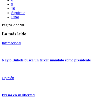
8
9
10
Siguiente
Final
Página 2 de 981
Lo más leído
Internacional
Nayib Bukele busca un tercer mandato como presidente
Opinión
Presos en su libertad