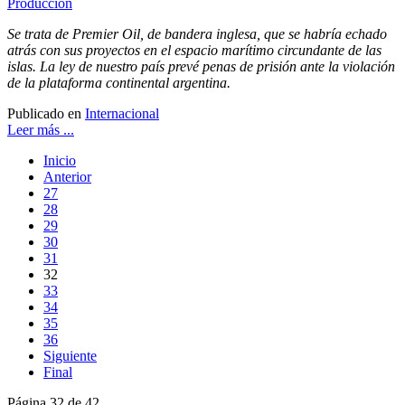
Se trata de Premier Oil, de bandera inglesa, que se habría echado
atrás con sus proyectos en el espacio marítimo circundante de las
islas. La ley de nuestro país prevé penas de prisión ante la violación
de la plataforma continental argentina.
Publicado en
Internacional
Leer más ...
Inicio
Anterior
27
28
29
30
31
32
33
34
35
36
Siguiente
Final
Página 32 de 42