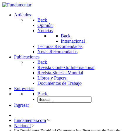
Artículos
Back
Opinión
Noticias
Back
Internacional
Lecturas Recomendadas
Notas Recomendadas
Publicaciones
Back
Revista Contexto Internacional
Revista Síntesis Mundial
Libros y Papers
Documentos de Trabajo
Entrevistas
Back
Ingresar
fundamentar.com
>
Nacional
>
La Presidenta Envió al Congreso los Proyectos de Ley de