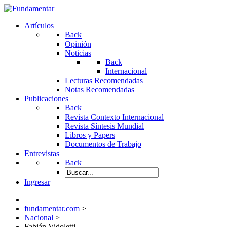
Artículos
Back
Opinión
Noticias
Back
Internacional
Lecturas Recomendadas
Notas Recomendadas
Publicaciones
Back
Revista Contexto Internacional
Revista Síntesis Mundial
Libros y Papers
Documentos de Trabajo
Entrevistas
Back
Ingresar
fundamentar.com
>
Nacional
>
Fabián Vidoletti