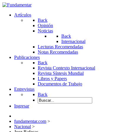
Artículos
Back
Opinión
Noticias
Back
Internacional
Lecturas Recomendadas
Notas Recomendadas
Publicaciones
Back
Revista Contexto Internacional
Revista Síntesis Mundial
Libros y Papers
Documentos de Trabajo
Entrevistas
Back
Ingresar
fundamentar.com
>
Nacional
>
Juez Rafecas