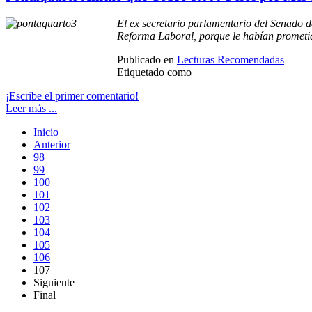
El ex secretario parlamentario del Senado d
Reforma Laboral, porque le habían prometid
Publicado en
Lecturas Recomendadas
Etiquetado como
¡Escribe el primer comentario!
Leer más ...
Inicio
Anterior
98
99
100
101
102
103
104
105
106
107
Siguiente
Final