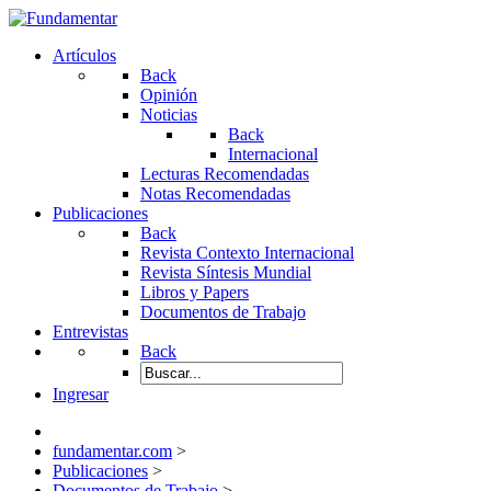
Artículos
Back
Opinión
Noticias
Back
Internacional
Lecturas Recomendadas
Notas Recomendadas
Publicaciones
Back
Revista Contexto Internacional
Revista Síntesis Mundial
Libros y Papers
Documentos de Trabajo
Entrevistas
Back
Ingresar
fundamentar.com
>
Publicaciones
>
Documentos de Trabajo
>