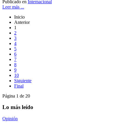
Publicado en
Internacional
Leer más ...
Inicio
Anterior
1
2
3
4
5
6
7
8
9
10
Siguiente
Final
Página 1 de 20
Lo más leído
Opinión