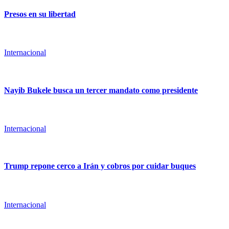
Presos en su libertad
Internacional
Nayib Bukele busca un tercer mandato como presidente
Internacional
Trump repone cerco a Irán y cobros por cuidar buques
Internacional