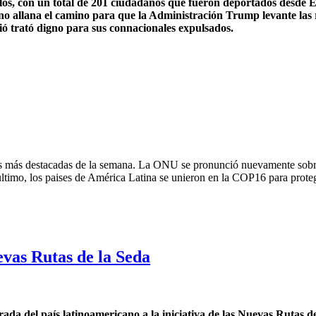
elos, con un total de 201 ciudadanos que fueron deportados desde 
no allana el camino para que la Administración Trump levante las 
ió trató digno para sus connacionales expulsados.
les más destacadas de la semana. La ONU se pronunció nuevamente sobr
ultimo, los paises de América Latina se unieron en la COP16 para prote
vas Rutas de la Seda
da del país latinoamericano a la iniciativa de las Nuevas Rutas de 