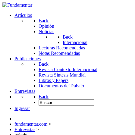
Artículos
Back
Opinión
Noticias
Back
Internacional
Lecturas Recomendadas
Notas Recomendadas
Publicaciones
Back
Revista Contexto Internacional
Revista Síntesis Mundial
Libros y Papers
Documentos de Trabajo
Entrevistas
Back
Ingresar
fundamentar.com
>
Entrevistas
>
trabajo