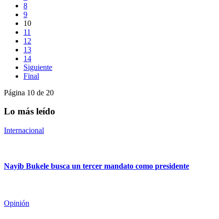
8
9
10
11
12
13
14
Siguiente
Final
Página 10 de 20
Lo más leído
Internacional
Nayib Bukele busca un tercer mandato como presidente
Opinión