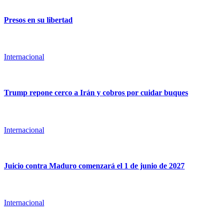
Presos en su libertad
Internacional
Trump repone cerco a Irán y cobros por cuidar buques
Internacional
Juicio contra Maduro comenzará el 1 de junio de 2027
Internacional