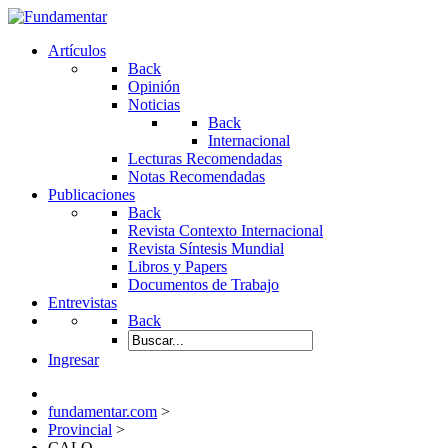
Artículos
Back
Opinión
Noticias
Back
Internacional
Lecturas Recomendadas
Notas Recomendadas
Publicaciones
Back
Revista Contexto Internacional
Revista Síntesis Mundial
Libros y Papers
Documentos de Trabajo
Entrevistas
Back
Ingresar
fundamentar.com
>
Provincial
>
CALO