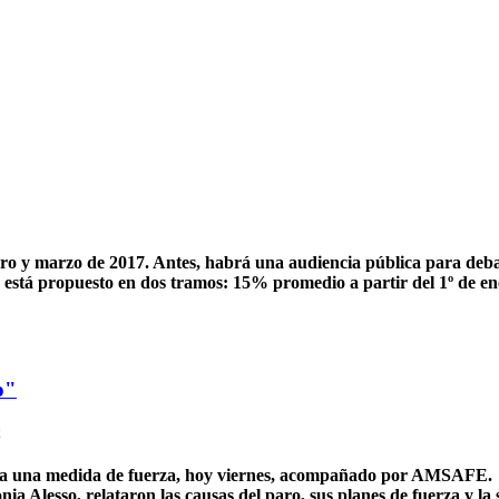
o y marzo de 2017. Antes, habrá una audiencia pública para debati
o está propuesto en dos tramos: 15% promedio a partir del 1º de en
o"
liza una medida de fuerza, hoy viernes, acompañado por AMSAFE
 Alesso, relataron las causas del paro, sus planes de fuerza y la s