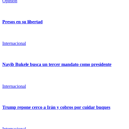
Opinión
Presos en su libertad
Internacional
Nayib Bukele busca un tercer mandato como presidente
Internacional
Trump repone cerco a Irán y cobros por cuidar buques
Internacional