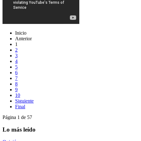
Inicio
Anterior
1
2
3
4
5
6
7
8
9
10
Siguiente
Final
Página 1 de 57
Lo más leído