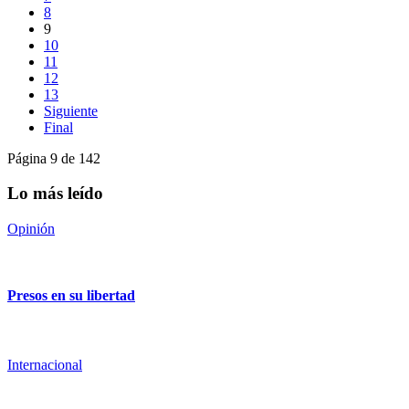
8
9
10
11
12
13
Siguiente
Final
Página 9 de 142
Lo más leído
Opinión
Presos en su libertad
Internacional