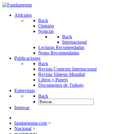
Artículos
Back
Opinión
Noticias
Back
Internacional
Lecturas Recomendadas
Notas Recomendadas
Publicaciones
Back
Revista Contexto Internacional
Revista Síntesis Mundial
Libros y Papers
Documentos de Trabajo
Entrevistas
Back
Ingresar
fundamentar.com
>
Nacional
>
magistratura