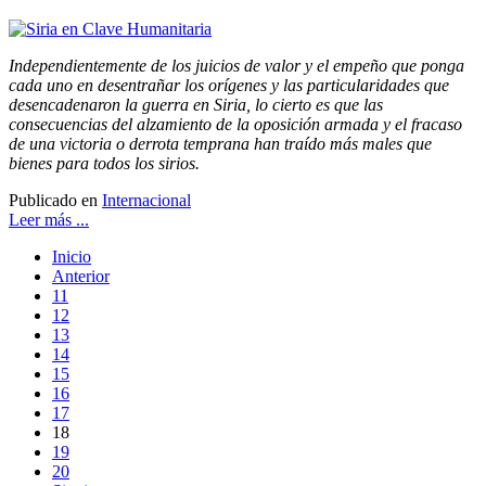
Independientemente de los juicios de valor y el empeño que ponga
cada uno en desentrañar los orígenes y las particularidades que
desencadenaron la guerra en Siria, lo cierto es que las
consecuencias del alzamiento de la oposición armada y el fracaso
de una victoria o derrota temprana han traído más males que
bienes para todos los sirios.
Publicado en
Internacional
Leer más ...
Inicio
Anterior
11
12
13
14
15
16
17
18
19
20