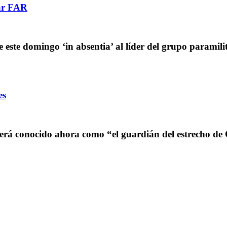
tar FAR
 este domingo ‘in absentia’ al líder del grupo parami
es
será conocido ahora como “el guardián del estrecho de