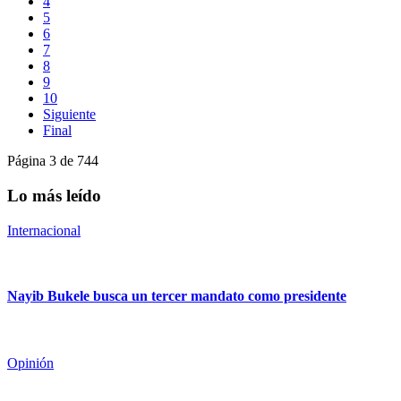
4
5
6
7
8
9
10
Siguiente
Final
Página 3 de 744
Lo más leído
Internacional
Nayib Bukele busca un tercer mandato como presidente
Opinión