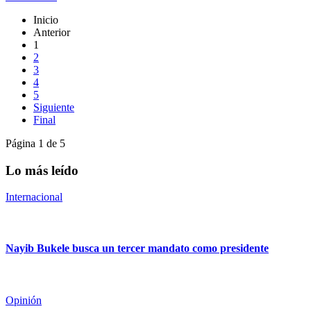
Inicio
Anterior
1
2
3
4
5
Siguiente
Final
Página 1 de 5
Lo más leído
Internacional
Nayib Bukele busca un tercer mandato como presidente
Opinión