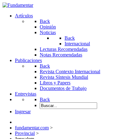
Artículos
Back
Opinión
Noticias
Back
Internacional
Lecturas Recomendadas
Notas Recomendadas
Publicaciones
Back
Revista Contexto Internacional
Revista Síntesis Mundial
Libros y Papers
Documentos de Trabajo
Entrevistas
Back
Ingresar
fundamentar.com
>
Provincial
>
Jerusalem